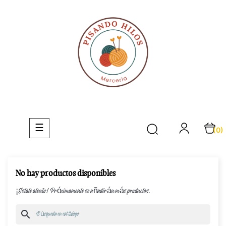
Navegación
☰
(0)
de
palanca
No hay productos disponibles
¡Estate atento! Próximamente se añadirán más productos.
search