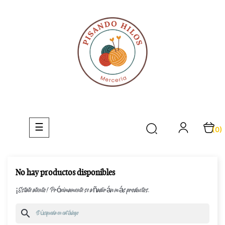
Navegación
☰
(0)
de
palanca
No hay productos disponibles
¡Estate atento! Próximamente se añadirán más productos.
search