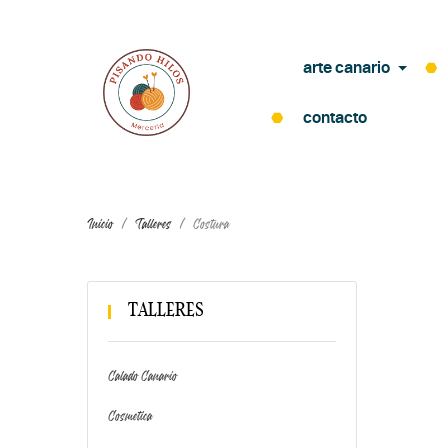
arte canario
contacto
Inicio
Talleres
Costura
TALLERES
Calado Canario
Cosmetica