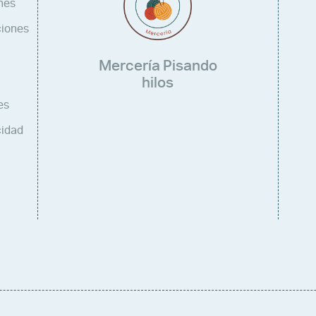
nes
ciones
Mercería Pisando
hilos
es
cidad