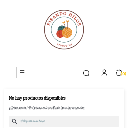
Navegación
☰
(0)
de
palanca
No hay productos disponibles
¡Estate atento! Próximamente se añadirán más productos.
search